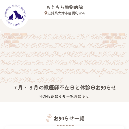
もともち動物病院
滋賀県大津市唐橋町22-6
Close
%ef%bc%97%e6%9c%88%e3%83%bb%ef%bc%
98%e6%9c%88%e3%81%ae%e7%8d%a3%e5
%8c%bb%e5%b8%ab%e4%b8%8d%e5%9c%a8
滋賀県大津市唐橋町22-6
%e6%97%a5%e3%81%a8%e4%bc%91%e8%a8
ホーム
%ba%e6%97%a5%e3%81%8a%e7%9f%a5%e3
スタッフ紹介
%82%89%e3%81%9b
診療案内
７月・８月の獣医師不在日と休診日お知らせ
病院案内
HOME
お知らせ一覧
お知らせ
初めての方へ
アクセス
お知らせ一覧