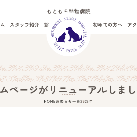
もともち動物病院
ム
スタッフ紹介
診療案内
病院案内
初めての方へ
アク
e3%83%9a%e3%83%bc%e3%82%b8%e
3%ab%e3%81%97%e3%81%be%e3%81%
ムページがリニューアルしまし
HOME
お知らせ一覧
2025年