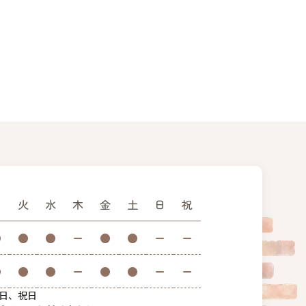
月
火
水
木
金
土
日
祝
●
●
●
ー
●
●
ー
ー
●
●
●
ー
●
●
ー
ー
日、祝日