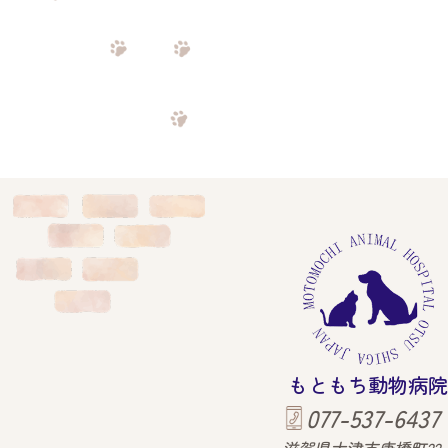
もともち動物病院
077-537-6437