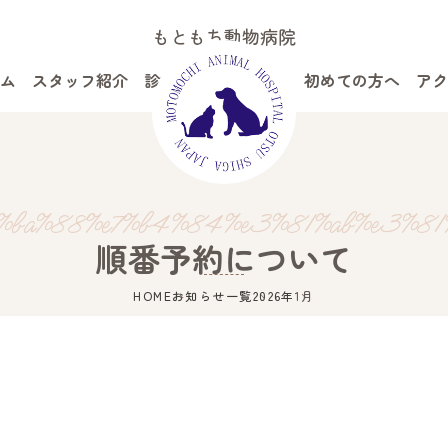
もともち動物病院
ム
スタッフ紹介
診療案内
病院案内
初めての方へ
アク
%ba%88%e7%b4%84%e3%81%ab%e3%8
順番予約について
HOME
お知らせ一覧
2026年
1月