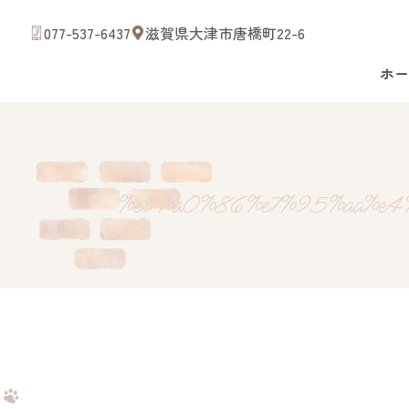
077-537-6437
滋賀県大津市唐橋町22-6
ホー
Close
%e9%a0%86%e7%95%aa%e4
滋賀県大津市唐橋町22-6
ホーム
スタッフ紹介
診療案内
病院案内