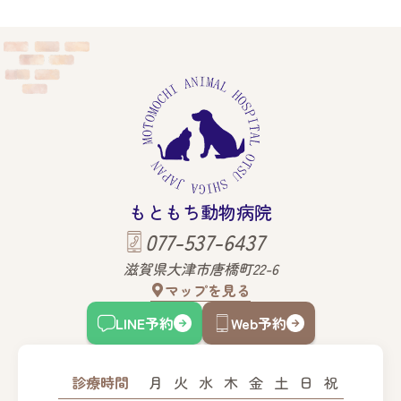
もともち動物病院
077-537-6437
滋賀県大津市唐橋町22-6
マップを見る
LINE予約
Web予約
診療時間
月
火
水
木
金
土
日
祝