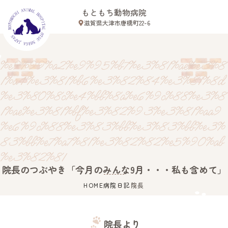
もともち動物病院
滋賀県大津市唐橋町22-6
Close
%e9%99%a2%e9%95%b7%e3%81%ae%e3%8
1%a4%e3%81%b6%e3%82%84%e3%81%8d
%e3%80%8c%e4%bb%8a%e6%9c%88%e3%8
滋賀県大津市唐橋町22-6
1%ae%e3%81%bf%e3%82%93%e3%81%aa9
ホーム
%e6%9c%88%e3%83%bb%e3%83%bb%e3%
スタッフ紹介
83%bb%e7%a7%81%e3%82%82%e5%90%ab
診療案内
%e3%82%81
院長のつぶやき「今月のみんな9月・・・私も含めて」
病院案内
初めての方へ
HOME
病院日記
院長
アクセス
院長より