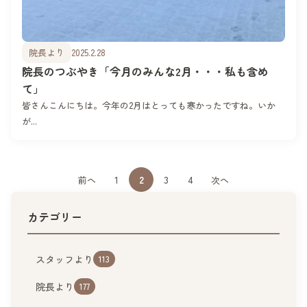
院長より
2025.2.28
院長のつぶやき「今月のみんな2月・・・私も含め
て」
皆さんこんにちは。今年の2月はとっても寒かったですね。いか
が...
1
2
3
4
前へ
次へ
カテゴリー
スタッフより
113
院長より
177