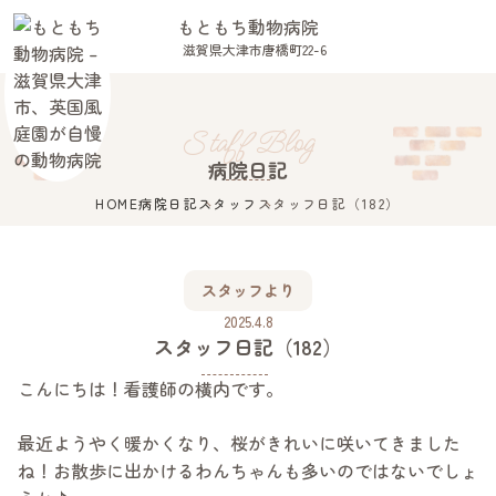
もともち動物病院
滋賀県大津市唐橋町22-6
Close
Staff Blog
病院日記
HOME
病院日記
スタッフ
スタッフ日記（182）
滋賀県大津市唐橋町22-6
スタッフより
ホーム
2025.4.8
スタッフ日記（182）
スタッフ紹介
診療案内
こんにちは！看護師の横内です。
病院案内
初めての方へ
最近ようやく暖かくなり、桜がきれいに咲いてきました
アクセス
ね！お散歩に出かけるわんちゃんも多いのではないでしょ