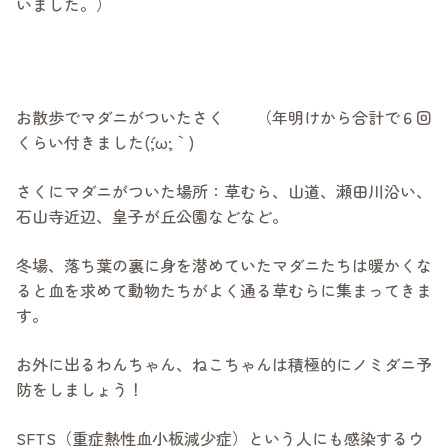
いました。）
お散歩でマダニがついたさく （年明けから合計で６回
くらい付きました(´;ω;｀)
さくにマダニがついた場所：草むら、山道、瀬田川沿い、
石山寺近辺、皇子が丘公園などなど。
冬場、落ち葉の裏に身を潜めていたマダニたちは暖かくな
ると血を求めて動物たちがよく通る草むらに集まってきま
す。
お外に出るわんちゃん、ねこちゃんは積極的にノミダニ予
防をしましょう！
SFTS（重症熱性血小板減少症）という人にも感染するウ