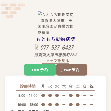
もともち動物病院
077-537-6437
滋賀県大津市唐橋町22-6
マップを見る
LINE予約
Web予約
診療時間
月
火
水
木
金
土
日
祝
9:00 - 12:00
●
●
●
ー
●
●
ー
ー
16:00 - 18:00
●
●
●
ー
●
●
ー
ー