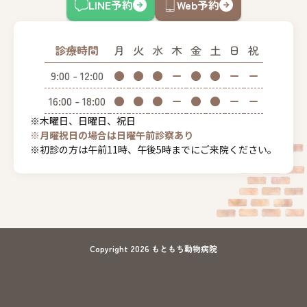
LINE予約
Web予約
診療時間
月
火
水
木
金
土
日
祝
9:00 - 12:00
●
●
●
ー
●
●
ー
ー
16:00 - 18:00
●
●
●
ー
●
●
ー
ー
※木曜日、日曜日、祝日
※月曜祝日の場合は日曜午前診察あり
※初診の方は午前11時、午後5時までにご来院ください。
Copyright 2026 もともち動物病院