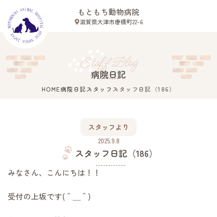
もともち動物病院
滋賀県大津市唐橋町22-6
Close
Staff Blog
病院日記
HOME
病院日記
スタッフ
スタッフ日記（186）
滋賀県大津市唐橋町22-6
ホーム
スタッフより
スタッフ紹介
2025.9.8
診療案内
スタッフ日記（186）
病院案内
みなさん、こんにちは！！
初めての方へ
アクセス
受付の上坂です(＾＿＾)