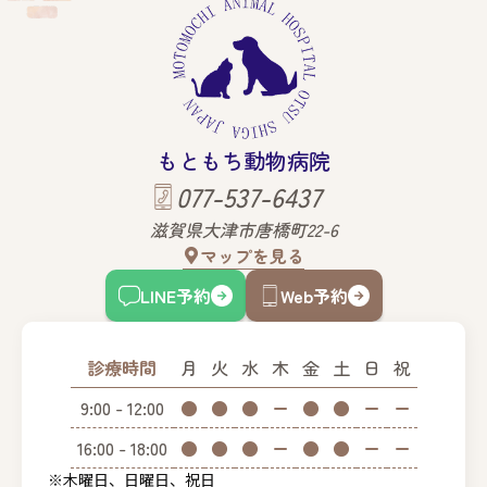
もともち動物病院
077-537-6437
滋賀県大津市唐橋町22-6
マップを見る
LINE予約
Web予約
診療時間
月
火
水
木
金
土
日
祝
9:00 - 12:00
●
●
●
ー
●
●
ー
ー
16:00 - 18:00
●
●
●
ー
●
●
ー
ー
※木曜日、日曜日、祝日