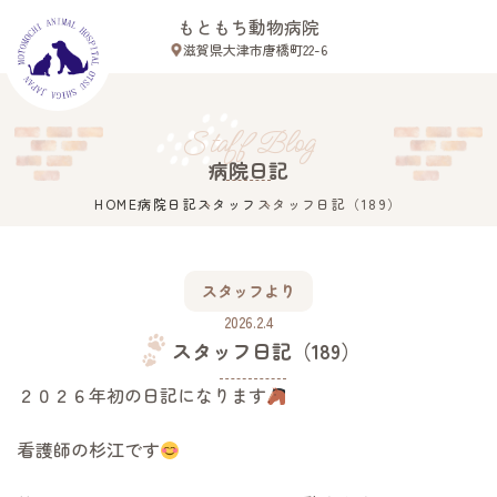
もともち動物病院
滋賀県大津市唐橋町22-6
Close
Staff Blog
病院日記
HOME
病院日記
スタッフ
スタッフ日記（189）
滋賀県大津市唐橋町22-6
ホーム
スタッフより
スタッフ紹介
2026.2.4
診療案内
スタッフ日記（189）
病院案内
２０２６年初の日記になります
初めての方へ
アクセス
看護師の杉江です