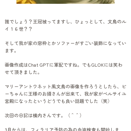
誰でしょう？王冠被ってますし、ひょっとして、文鳥のル
イ１６世？？
そして我が家の窓枠とかソファーがすごい装飾になってい
ます。
画像作成はChat GPTに軍配ですね。でもGLOKには笑わ
せて頂きました。
マリーアントワネット風文鳥の画像を作ろうとしたら、ピ
ーちゃんに王様のお婿さんが出来て、我が家がベルサイユ
宮殿になったというどうでも良い話題でした（笑）
次回の日記は横内さんです。（＾＾）
3月からは、フィラリア予防の為の血液検査も開始しま