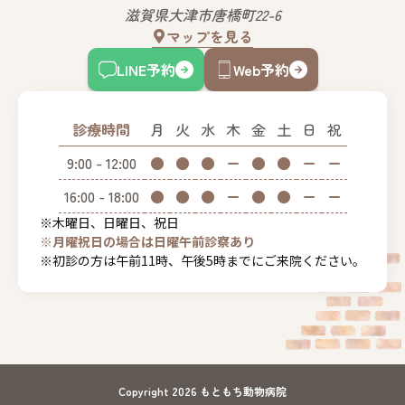
滋賀県大津市唐橋町22-6
マップを見る
LINE予約
Web予約
診療時間
月
火
水
木
金
土
日
祝
9:00 - 12:00
●
●
●
ー
●
●
ー
ー
16:00 - 18:00
●
●
●
ー
●
●
ー
ー
※木曜日、日曜日、祝日
※月曜祝日の場合は日曜午前診察あり
※初診の方は午前11時、午後5時までにご来院ください。
Copyright 2026 もともち動物病院