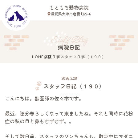
もともち動物病院
滋賀県大津市唐橋町22-6
Close
Staff Blog
病院日記
HOME
病院日記
スタッフ日記（１９０）
滋賀県大津市唐橋町22-6
ホーム
2026.2.28
スタッフ紹介
スタッフ日記（１９０）
診療案内
こんにちは。獣医師の佐々木です。
病院案内
初めての方へ
最近、随分春らしくなって来ましたね。それと同時に花粉
症の私の目と鼻もむずむず。。
アクセス
そして数日前、スタッフのワンちゃんも、散歩中にマダニ