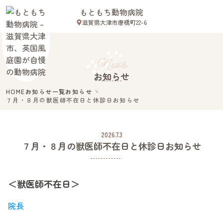
もともち動物病院
滋賀県大津市唐橋町22-6
Close
News
お知らせ
HOME
お知らせ一覧
お知らせ
７月・８月の獣医師不在日と休診日お知らせ
滋賀県大津市唐橋町22-6
2026.7.3
７月・８月の獣医師不在日と休診日お知らせ
ホーム
スタッフ紹介
診療案内
＜獣医師不在日＞
病院案内
院長
初めての方へ