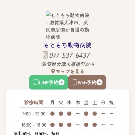
もともち動物病院
077-537-6437
滋賀県大津市唐橋町22-6
マップを見る
LINE予約
Web予約
診療時間
月
火
水
木
金
土
日
祝
9:00 - 12:00
●
●
●
ー
●
●
ー
ー
16:00 - 18:00
●
●
●
ー
●
●
ー
ー
※木曜日、日曜日、祝日